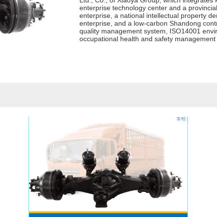
Ltd., Co., of Xiaoya Group, which integrates
enterprise technology center and a provincial
enterprise, a national intellectual property
enterprise, and a low-carbon Shandong con
quality management system, ISO14001 envi
occupational health and safety management s