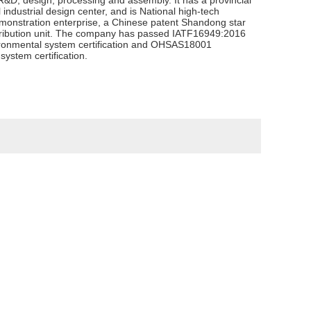
 R&D, design, processing and assembly. It has a provincial
 industrial design center, and is National high-tech
 demonstration enterprise, a Chinese patent Shandong star
tribution unit. The company has passed IATF16949:2016
ronmental system certification and OHSAS18001
ystem certification.