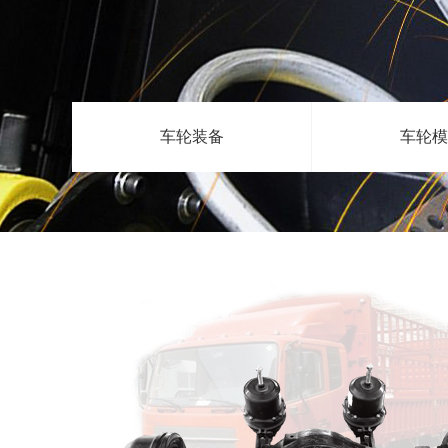
车轮装备
车轮模